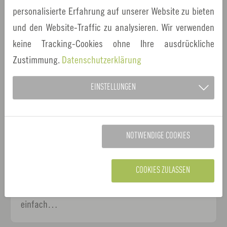
personalisierte Erfahrung auf unserer Website zu bieten
und den Website-Traffic zu analysieren. Wir verwenden
keine Tracking-Cookies ohne Ihre ausdrückliche
Zustimmung.
Datenschutzerklärung
EINSTELLUNGEN
15.07.2024
Stadt Erlangen
Mobilität
Freie Fahrt mit den Bussen in der Erlanger
Innenstadt
NOTWENDIGE COOKIES
Seit dem 1. Januar 2024 heißt es „freie Fahrt“ in
allen Buslinien innerhalb des kostenlosen
COOKIES ZULASSEN
Innenstadtbereichs. Wer mitfahren will, kann
einfach…