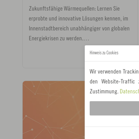
Zukunftsfähige Wärmequellen: Lernen Sie
erprobte und innovative Lösungen kennen, im
Innenstadtbereich unabhängiger von globalen
Energiekrisen zu werden.…
Hinweis zu Cookies
Wir verwenden Trackin
den Website-Traffic
11.
Zustimmung.
Datensc
November
2026