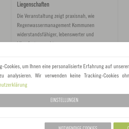
Liegenschaften
Die Veranstaltung zeigt praxisnah, wie
Regenwassermanagement Kommunen
widerstandsfähiger, lebenswerter und
klimafester macht.
g-Cookies, um Ihnen eine personalisierte Erfahrung auf unserer
 zu analysieren. Wir verwenden keine Tracking-Cookies ohn
19.
hutzerklärung
November
2026
EINSTELLUNGEN
NOTWENDIGE COOKIES