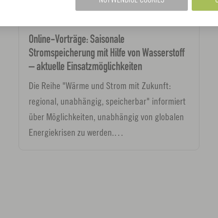
19.11.2026
online
Veranstaltungen
Online-Vorträge: Saisonale
Stromspeicherung mit Hilfe von Wasserstoff
– aktuelle Einsatzmöglichkeiten
Die Reihe "Wärme und Strom mit Zukunft:
regional, unabhängig, speicherbar" informiert
über Möglichkeiten, unabhängig von globalen
Energiekrisen zu werden.…