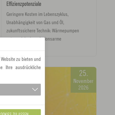
Effizienzpotenziale
Geringere Kosten im Lebenszyklus,
Unabhängigkeit von Gas und Öl,
zukunftssichere Technik: Wärmepumpen
setzen sich als emissionsarme
Heiztechnologie…
 Website zu bieten und
e Ihre ausdrückliche
25.
November
2026
COOKIES ZULASSEN