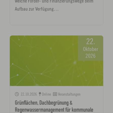
welche Förder- und Finanzierungswege beim
Aufbau zur Verfügung…
22.
Oktober
2026
22.10.2026
Online
Veranstaltungen
Grünflächen, Dachbegrünung &
Regenwassermanagement für kommunale