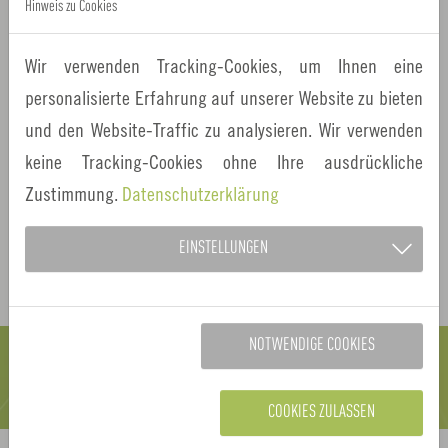
Hinweis zu Cookies
Europäische Metropolregion Nürnberg
Wir verwenden Tracking-Cookies, um Ihnen eine
Geschäftsstelle
personalisierte Erfahrung auf unserer Website zu bieten
Theresienstraße 9 | 90403 Nürnberg
und den Website-Traffic zu analysieren. Wir verwenden
Tel.: +49 (0) 911/ 231 -591 55
keine Tracking-Cookies ohne Ihre ausdrückliche
E-Mail:
klimapakt@metropolregion.nuernberg.de
Zustimmung.
Datenschutzerklärung
EINSTELLUNGEN
DOWNLOAD PRESSE-INFOS KLIMAPAKT2030PLUS
NOTWENDIGE COOKIES
COOKIES ZULASSEN