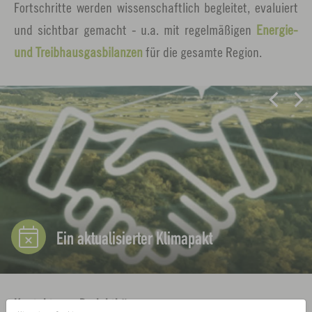
Fortschritte werden wissenschaftlich begleitet, evaluiert
und sichtbar gemacht - u.a. mit regelmäßigen
Energie-
und Treibhausgasbilanzen
für die gesamte Region.
L
i
n
k
ö
f
f
Ein aktualisierter Klimapakt
n
e
n
Kontakt zum Projektbüro: