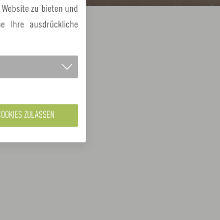
e
 Website zu bieten und
n
e Ihre ausdrückliche
COOKIES ZULASSEN