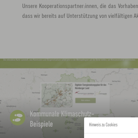
Unsere Kooperationspartner:innen, die das Vorhaben 
dass wir bereits auf Unterstützung von vielfältigen 
L
i
n
k
ö
f
Kommunale Klimaschutz-
f
Beispiele
Hinweis zu Cookies
n