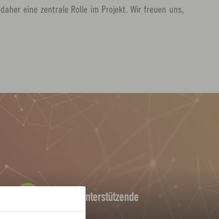
aher eine zentrale Rolle im Projekt. Wir freuen uns,
L
i
n
k
ö
f
f
Weitere Unterstützende
n