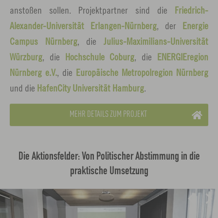
anstoßen sollen. Projektpartner sind die
Friedrich-
Alexander-Universität Erlangen-Nürnberg
, der
Energie
Campus Nürnberg
, die
Julius-Maximilians-Universität
Würzburg
, die
Hochschule Coburg
, die
ENERGIEregion
Nürnberg e.V.
, die
Europäische Metropolregion Nürnberg
und die
HafenCity Universität Hamburg
.
MEHR DETAILS ZUM PROJEKT
Die Aktionsfelder: Von Politischer Abstimmung in die
praktische Umsetzung
L
i