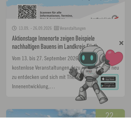
13.09. - 26.09.2026
Veranstaltungen
Aktionstage Innenorte zeigen Beispiele
nachhaltigen Bauens im Landkreis Fürth
Vom 13. bis 27. September 2026 laden rund 30
kostenlose Veranstaltungen dazu ein, Ortskerne neu
zu entdecken und sich mit Themen wie
Innenentwicklung,…
22.
September