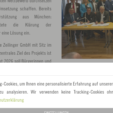
eiten Wettbewerb durchsetzen
Umsetzung schaffen. Bereits
rstützung aus München:
eitete die Klärung der
 eine Lösung ein.
ie Zeilinger GmbH mit Sitz im
ntrales Ziel des Projekts ist
bst 2026 soll Bürgerinnen und
Vertragsunterzeichnung für den
anziell am Bürgerwindpark zu
e in ihrer Heimatregion zu
g-Cookies, um Ihnen eine personalisierte Erfahrung auf unserer
 zu analysieren. Wir verwenden keine Tracking-Cookies ohn
r als ein Energieprojekt. Er
hutzerklärung
tige Einnahmen in der Region