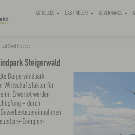
AKTUELLES
DAS PROJEKT
GOVERNANCE
A
Good Practice
windpark Steigerwald
gte Bürgerwindpark
r Wirtschaftsfaktor für
heim. Erwartet werden
schöpfung – durch
, Gewerbesteuereinnahmen
euerbare-Energien-