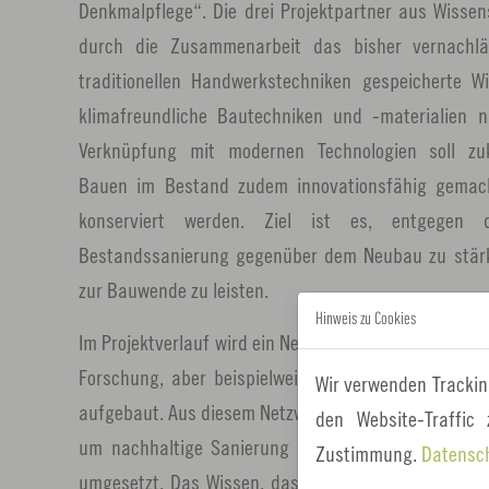
Denkmalpflege“. Die drei Projektpartner aus Wisse
durch die Zusammenarbeit das bisher vernachlä
traditionellen Handwerkstechniken gespeicherte 
klimafreundliche Bautechniken und -materialien
Verknüpfung mit modernen Technologien soll zuk
Bauen im Bestand zudem innovationsfähig gemac
konserviert werden. Ziel ist es, entgegen 
Bestandssanierung gegenüber dem Neubau zu stärk
zur Bauwende zu leisten.
Hinweis zu Cookies
Im Projektverlauf wird ein Netzwerk von Partnerinne
Forschung, aber beispielweise auch Architekturbür
Wir verwenden Trackin
aufgebaut. Aus diesem Netzwerk heraus werden schli
den Website-Traffic
um nachhaltige Sanierung und Instandhaltung ermi
Zustimmung.
Datensc
umgesetzt. Das Wissen, das in den Projekten ges