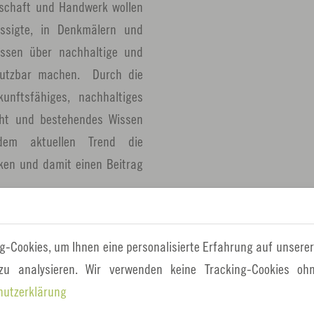
nschaft und Handwerk wollen
ssigte, in Denkmälern und
Wissen über nachhaltige und
 nutzbar machen. Durch die
unftsfähiges, nachhaltiges
ht und bestehendes Wissen
dem aktuellen Trend die
en und damit einen Beitrag
n und Partnern aus Handwerk,
os oder Interessenverbänden
g-Cookies, um Ihnen eine personalisierte Erfahrung auf unserer
eßlich konkrete Bedarfe rund
 zu analysieren. Wir verwenden keine Tracking-Cookies ohn
ttelt und konkrete Projekte
hutzerklärung
chaffen und zusammengeführt