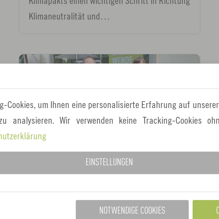
Klimapakts einen wichtigen Schritt in Richtung
Klimaneutralität und…
g-Cookies, um Ihnen eine personalisierte Erfahrung auf unserer
 zu analysieren. Wir verwenden keine Tracking-Cookies ohn
hutzerklärung
EINSTELLUNGEN
13.06.2024
Klimaschutz
Neue Bilanz zeigt: Die Emissionen in der
Metropolregion Nürnberg müssen schneller
NOTWENDIGE COOKIES
sinken, um die Klimaziele zu erreichen