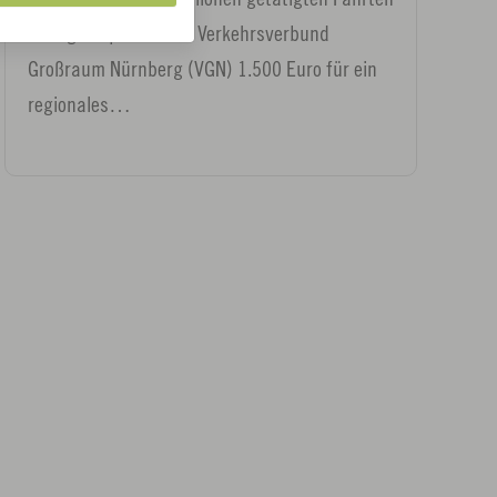
mit egon spendet der Verkehrsverbund
Großraum Nürnberg (VGN) 1.500 Euro für ein
regionales…