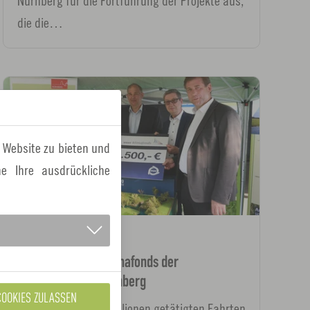
Nürnberg für die Fortführung der Projekte aus,
die die…
 Website zu bieten und
e Ihre ausdrückliche
16.05.2024
News
egon unterstützt Klimafonds der
Metropolregion Nürnberg
COOKIES ZULASSEN
Anlässlich von 1,5 Millionen getätigten Fahrten