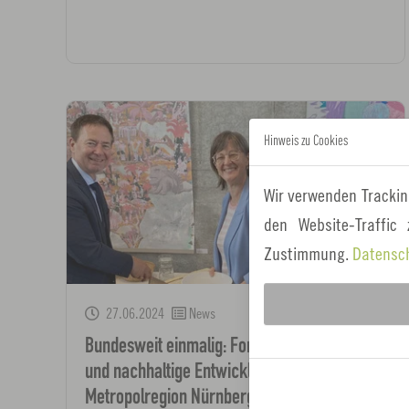
Hinweis zu Cookies
Wir verwenden Trackin
den Website-Traffic
Zustimmung.
Datensc
27.06.2024
News
Bundesweit einmalig: Forum Klimaschutz
und nachhaltige Entwicklung der
Metropolregion Nürnberg feiert Jubiläum